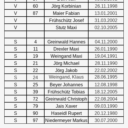
V
60
Jörg Korbinian
26.11.1998
V
87
Maier Fabian
13.01.2001
V
Frühschütz Josef
31.03.2002
V
Stutz Maxi
02.10.2005
S
4
Greinwald Hannes
04.11.2000
S
11
Drexler Maxi
26.01.1990
S
19
Weingand Maxi
19.04.1991
S
21
Jörg Michael
28.11.1990
S
22
Jörg Jakob
22.02.2002
Weingand, Klaus
28.06.1995
S
24
S
25
Beyer Johannes
12.08.1998
S
39
Frühschütz Tobias
18.12.2005
S
72
Greinwald Christoph
22.08.2004
S
79
Jais Xaver
09.03.1990
S
90
Haseidl Rupert
20.12.1980
S
97
Niedermeyer Markus
30.07.2000