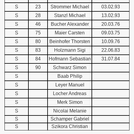
S
23
Strommer Michael
03.02.93
S
28
Stanzl Michael
13.02.93
S
46
Bucher Alexander
20.03.76
S
75
Maier Carsten
09.03.75
S
80
Beinhofer Thorsten
10.09.76
S
83
Holzmann Sigi
22.06.83
S
84
Hofmann Sebastian
31.07.84
S
90
Schwarz Simon
S
Baab Philip
S
Leyer Manuel
S
Locher Andreas
S
Merk Simon
S
Nicolai Melanie
S
Schamper Gabriel
S
Szikora Christian