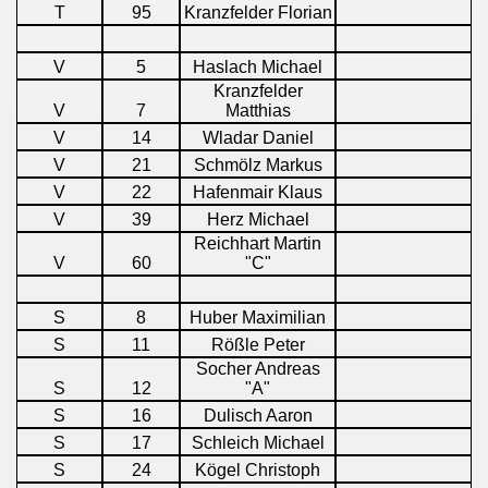
T
95
Kranzfelder Florian
V
5
Haslach Michael
Kranzfelder
V
7
Matthias
V
14
Wladar Daniel
V
21
Schmölz Markus
V
22
Hafenmair Klaus
V
39
Herz Michael
Reichhart Martin
V
60
"C"
S
8
Huber Maximilian
S
11
Rößle Peter
Socher Andreas
S
12
"A"
S
16
Dulisch Aaron
S
17
Schleich Michael
S
24
Kögel Christoph