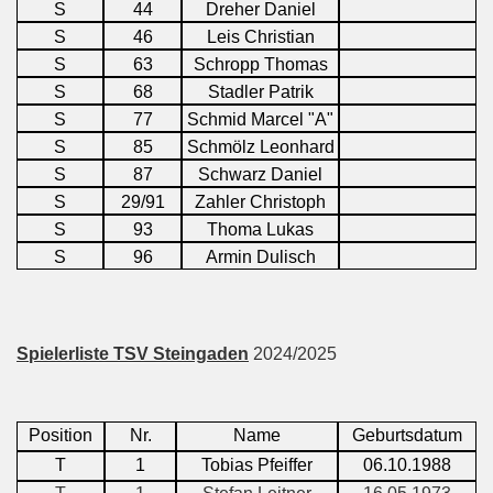
S
44
Dreher Daniel
S
46
Leis Christian
S
63
Schropp Thomas
S
68
Stadler Patrik
S
77
Schmid Marcel "A"
S
85
Schmölz Leonhard
S
87
Schwarz Daniel
S
29/91
Zahler Christoph
S
93
Thoma Lukas
S
96
Armin Dulisch
Spielerliste TSV Steingaden
2024/2025
Position
Nr.
Name
Geburtsdatum
T
1
Tobias Pfeiffer
06.10.1988