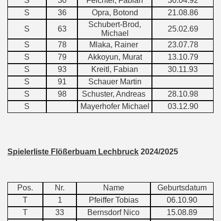
S
30
Feichter, Fabian
30.04.92
S
36
Opra, Botond
21.08.86
Schubert-Brod,
S
63
25.02.69
Michael
S
78
Mlaka, Rainer
23.07.78
S
79
Akkoyun, Murat
13.10.79
S
93
Kreitl, Fabian
30.11.93
S
91
Schauer Martin
S
98
Schuster, Andreas
28.10.98
S
Mayerhofer Michael
03.12.90
Spielerliste Flößerbuam Lechbruck
2024/2025
Pos.
Nr.
Name
Geburtsdatum
T
1
Pfeiffer Tobias
06.10.90
T
33
Bernsdorf Nico
15.08.89