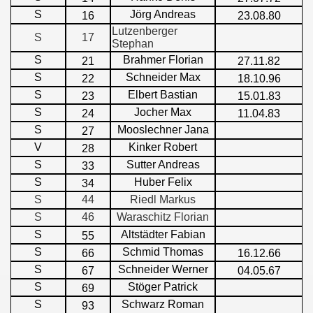
S
Jörg Andreas
16
23.08.80
Lutzenberger
S
17
Stephan
S
Brahmer Florian
21
27.11.82
S
Schneider Max
22
18.10.96
S
Elbert Bastian
23
15.01.83
S
Jocher Max
24
11.04.83
S
Mooslechner Jana
27
V
Kinker Robert
28
S
Sutter Andreas
33
S
Huber Felix
34
S
44
Riedl Markus
S
46
Waraschitz Florian
S
Altstädter Fabian
55
S
Schmid Thomas
66
16.12.66
S
Schneider Werner
67
04.05.67
S
Stöger Patrick
69
S
Schwarz Roman
93