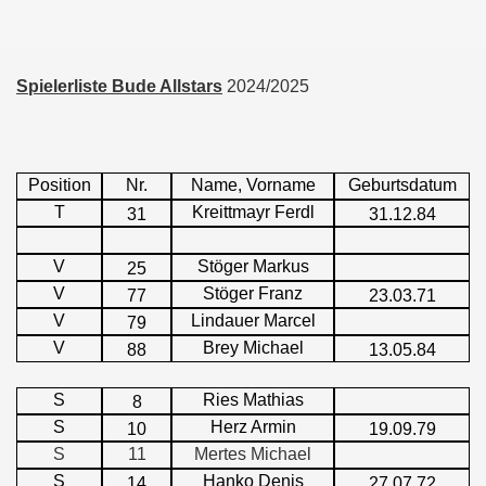
Spielerliste Bude Allstars
2024/2025
Position
Nr.
Name, Vorname
Geburtsdatum
T
Kreittmayr Ferdl
31
31.12.84
V
Stöger Markus
25
V
Stöger Franz
77
23.03.71
V
Lindauer Marcel
79
V
Brey Michael
88
13.05.84
S
Ries Mathias
8
S
Herz Armin
10
19.09.79
S
11
Mertes Michael
S
Hanko Denis
14
27.07.72