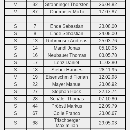
V
82
Stranninger Thorsten
26.04.82
V
87
Obermeier Michi
17.07.87
S
7
Ende Sebastian
23.08.00
S
8
Ende Sebastian
24.08.00
S
13
Rohrmoser Andreas
25.03.76
S
14
Mandl Jonas
05.10.05
S
16
Neubauer Thomas
03.05.78
S
17
Lenz Daniel
11.02.80
S
18
Sieber Hannes
28.11.95
V
19
Eisenschmid Florian
12.02.98
S
22
Mayer Manuel
23.06.92
S
27
Stephan Höck
22.12.74
S
28
Schäfer Thomas
07.10.80
S
44
Pröbstl Markus
22.09.79
S
67
Colle Franco
23.06.67
Trischberger
S
68
29.05.03
Maximilian