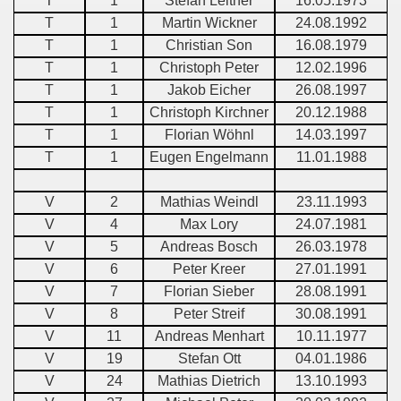
T
1
Stefan Leitner
16.05.1973
T
1
Martin Wickner
24.08.1992
T
1
Christian Son
16.08.1979
T
1
Christoph Peter
12.02.1996
T
1
Jakob Eicher
26.08.1997
T
1
Christoph Kirchner
20.12.1988
T
1
Florian Wöhnl
14.03.1997
T
1
Eugen Engelmann
11.01.1988
V
2
Mathias Weindl
23.11.1993
V
4
Max Lory
24.07.1981
V
5
Andreas Bosch
26.03.1978
V
6
Peter Kreer
27.01.1991
V
7
Florian Sieber
28.08.1991
V
8
Peter Streif
30.08.1991
V
11
Andreas Menhart
10.11.1977
V
19
Stefan Ott
04.01.1986
V
24
Mathias Dietrich
13.10.1993