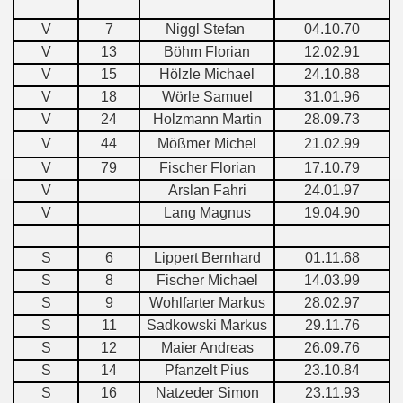
V
7
Niggl Stefan
04.10.70
V
13
Böhm Florian
12.02.91
V
15
Hölzle Michael
24.10.88
V
18
Wörle Samuel
31.01.96
V
24
Holzmann Martin
28.09.73
V
44
Mößmer Michel
21.02.99
V
79
Fischer Florian
17.10.79
V
Arslan Fahri
24.01.97
V
Lang Magnus
19.04.90
S
6
Lippert Bernhard
01.11.68
S
8
Fischer Michael
14.03.99
S
9
Wohlfarter Markus
28.02.97
S
11
Sadkowski Markus
29.11.76
S
12
Maier Andreas
26.09.76
S
14
Pfanzelt Pius
23.10.84
S
16
Natzeder Simon
23.11.93