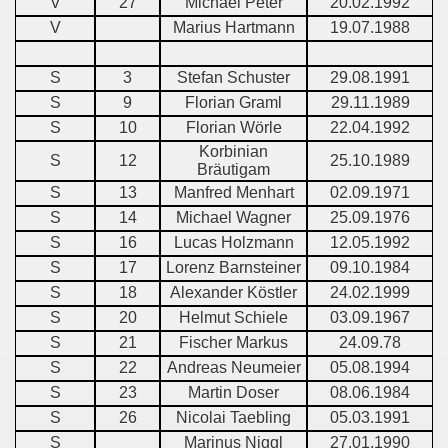
V
27
Michael Peter
20.02.1992
V
Marius Hartmann
19.07.1988
S
3
Stefan Schuster
29.08.1991
S
9
Florian Graml
29.11.1989
S
10
Florian Wörle
22.04.1992
Korbinian
S
12
25.10.1989
Bräutigam
S
13
Manfred Menhart
02.09.1971
S
14
Michael Wagner
25.09.1976
S
16
Lucas Holzmann
12.05.1992
S
17
Lorenz Barnsteiner
09.10.1984
S
18
Alexander Köstler
24.02.1999
S
20
Helmut Schiele
03.09.1967
S
21
Fischer Markus
24.09.78
S
22
Andreas Neumeier
05.08.1994
S
23
Martin Doser
08.06.1984
S
26
Nicolai Taebling
05.03.1991
S
Marinus Niggl
27.01.1990