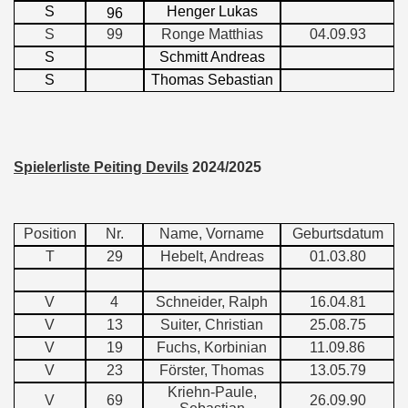
S
Henger Lukas
96
S
99
Ronge Matthias
04.09.93
S
Schmitt Andreas
S
Thomas Sebastian
Spielerliste Peiting Devils
2024/2025
Position
Nr.
Name, Vorname
Geburtsdatum
T
29
Hebelt, Andreas
01.03.80
V
4
Schneider, Ralph
16.04.81
V
13
Suiter, Christian
25.08.75
V
19
Fuchs, Korbinian
11.09.86
V
23
Förster, Thomas
13.05.79
Kriehn-Paule,
V
69
26.09.90