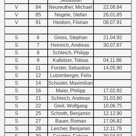
Sebastian
V
84
Neureuther, Michael
22.08.84
V
85
Negele, Stefan
26.01.85
V
91
Heidorn, Florian
08.07.91
S
6
Gross, Stephan
21.04.92
S
7
Heinrich, Andreas
30.07.87
S
8
Schleich, Philipp
S
9
Kalbitzer, Tobias
04.11.86
S
11
Forster, Sebastian
14.05.90
S
12
Lutzenberger, Felix
S
14
Schuster, Maximilian
S
16
Maier, Philipp
17.02.92
S
21
Schleich, Andreas
31.03.80
S
22
Greil, Wolfgang
10.06.75
S
25
Schroth, Benjamin
12.12.90
S
27
Bauer, Roman
17.06.82
S
28
Lercher, Benjamin
12.11.79