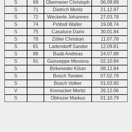
S
69
Obermeier Christoph
06.09.89
S
71
Dietrich Moritz
21.12.97
S
72
Weckerle Johannes
27.03.78
S
74
Pröbstl Walter
19.08.74
S
75
Casaluce Dario
30.01.84
S
78
Zöller Christian
11.07.78
S
81
Ladendorff Sandor
12.09.81
S
88
Baab Andreas
24.07.88
S
91
Guisseppe Messina
02.10.84
S
Birkeneder Kilian
08.12.84
S
Bosch Torsten
07.02.79
S
Bosch Volker
01.03.80
V
Kronacker Moritz
26.12.06
S
Obhozer Markus
01.10.79