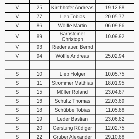
V
25
Kirchhofer Andreas
19.12.88
V
77
Lieb Tobias
20.05.77
V
86
Wölfle Martin
06.09.86
Barnsteiner
V
89
10.09.92
Christoph
V
93
Riedenauer, Bernd
V
94
Wölfle Andreas
25.02.94
S
10
Lieb Holger
10.05.75
S
11
Strommer Matthias
18.01.95
S
15
Müller Roland
23.04.87
S
16
Schultz Thomas
22.03.89
S
18
Schübbe Tobias
11.05.88
S
19
Leder Bastian
23.06.82
S
20
Gerstung Rüdiger
12.02.75
S
22
Gruber Alexander
29.10.88