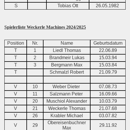
S
Tobias Ott
26.05.1982
Spielerliste Weckerle Machines 2024/2025
Position
Nr.
Name
Geburtsdatum
T
1
Liedl Thomas
22.06.89
T
2
Brandmeir Lukas
15.03.94
T
3
Bergmann Max
15.03.84
T
Schmalzl Robert
21.09.79
V
10
Weber Dieter
07.08.73
V
11
Salzmann Peter
16.09.66
V
20
Muschiol Alexander
10.03.79
V
21
Weckerle Thomas
21.07.68
V
26
Krabler Michael
03.07.82
Obereisenbuchner
V
29
29.11.92
Max