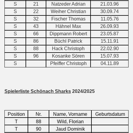
S
21
Natzeder Adrian
21.03.96
S
22
Weiher Christian
30.09.74
S
32
Fischer Thomas
11.05.76
S
43
Hähnel Max
26.09.93
S
66
Dippmann Robert
23.05.87
S
86
Büchl Patrick
15.11.91
S
88
Hack Christoph
22.02.90
S
96
Kosanke Sören
15.07.93
S
Pfeiffer Christoph
04.11.89
Spielerliste Schönach Sharks
2024/2025
Position
Nr.
Name, Vorname
Geburtsdatum
T
88
Wild, Florian
T
90
Jaud Dominik